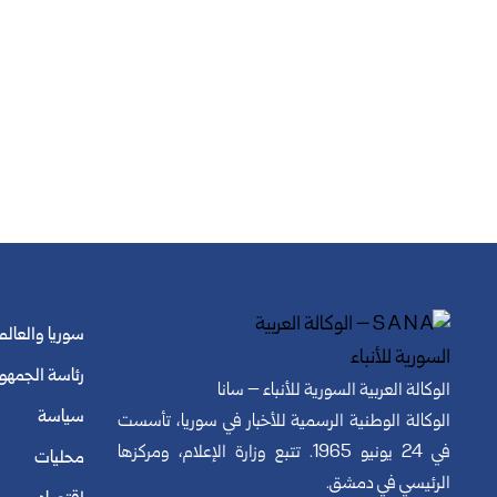
سوريا والعالم
رئاسة الجمهو
الوكالة العربية السورية للأنباء – سانا
سياسة
الوكالة الوطنية الرسمية للأخبار في سوريا، تأسست
في 24 يونيو 1965. تتبع وزارة الإعلام، ومركزها
محليات
الرئيسي في دمشق.