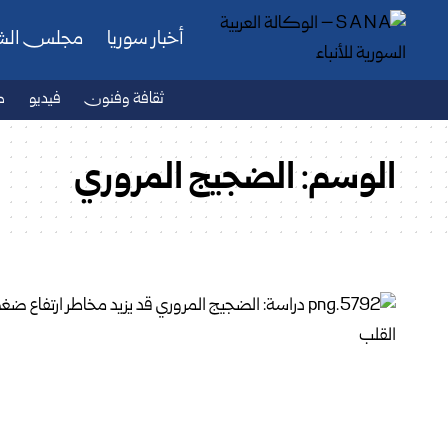
أخبار سوريا
مجلس ال
ثقافة وفنون
فيديو
ص
الوسم:
الضجيج المروري