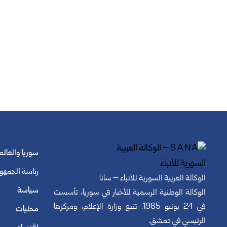
سوريا والعالم
رئاسة الجمهو
الوكالة العربية السورية للأنباء – سانا
سياسة
الوكالة الوطنية الرسمية للأخبار في سوريا، تأسست
في 24 يونيو 1965. تتبع وزارة الإعلام، ومركزها
محليات
الرئيسي في دمشق.