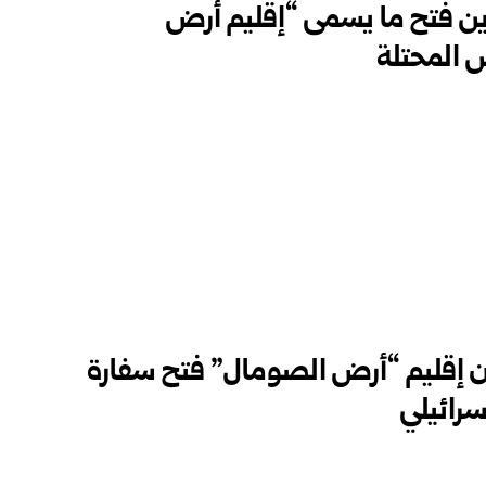
تدين فتح ما يسمى “إقليم أرض
 المحتلة
 إقليم “أرض الصومال” فتح سفارة
سرائيلي