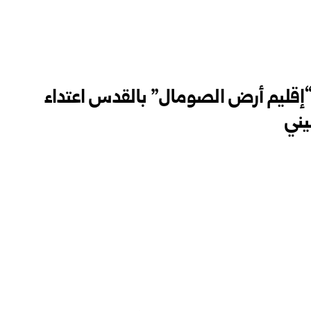
إقليم أرض الصومال” بالقدس اعتداء
ني‏