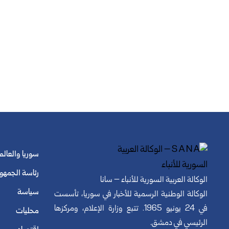
سوريا والعالم
رئاسة الجمهو
الوكالة العربية السورية للأنباء – سانا
سياسة
الوكالة الوطنية الرسمية للأخبار في سوريا، تأسست
في 24 يونيو 1965. تتبع وزارة الإعلام، ومركزها
محليات
الرئيسي في دمشق.