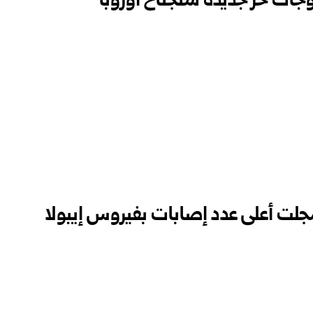
جات حر جديدة ستجتاح أوروبا
جلت أعلى عدد إصابات بفيروس إيبولا