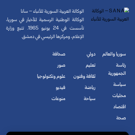
الوكالة العربية السورية للأنباء – سانا
الوكالة الوطنية الرسمية للأخبار في سوريا،
تأسست في 24 يونيو 1965. تتبع وزارة
الإعلام، ومركزها الرئيسي في دمشق.
سوريا والعالم
دولي
صحافة
رئاسة
تعليم
صور
الجمهورية
ثقافة وفنون
علوم وتكنولوجيا
سياسة
رياضة
فيديو
محليات
سياحة
منوعات
اقتصاد
صحة