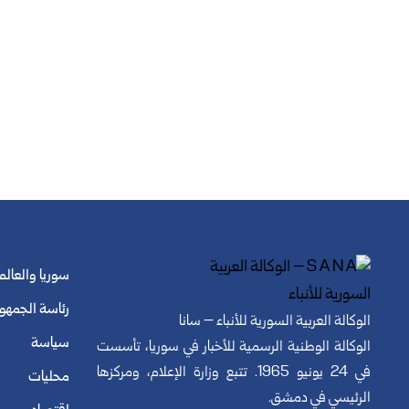
سوريا والعالم
رئاسة الجمهو
الوكالة العربية السورية للأنباء – سانا
سياسة
الوكالة الوطنية الرسمية للأخبار في سوريا، تأسست
في 24 يونيو 1965. تتبع وزارة الإعلام، ومركزها
محليات
الرئيسي في دمشق.