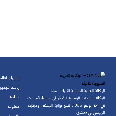
سوريا والعالم
رئاسة الجمهو
الوكالة العربية السورية للأنباء – سانا
سياسة
الوكالة الوطنية الرسمية للأخبار في سوريا، تأسست
في 24 يونيو 1965. تتبع وزارة الإعلام، ومركزها
محليات
الرئيسي في دمشق.