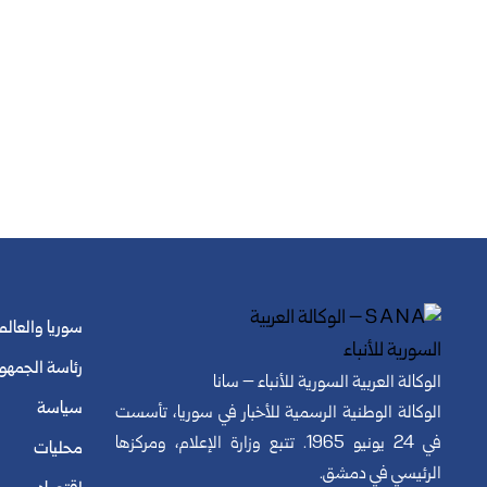
سوريا والعالم
رئاسة الجمهو
الوكالة العربية السورية للأنباء – سانا
سياسة
الوكالة الوطنية الرسمية للأخبار في سوريا، تأسست
في 24 يونيو 1965. تتبع وزارة الإعلام، ومركزها
محليات
الرئيسي في دمشق.