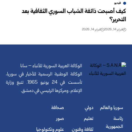
فيديو
كيف أصبحت ذائقة الشباب السوري الثقافية بعد
التحرير؟
فبراير 14, 2026
فبراير 14, 2026
الوكالة العربية السورية للأنباء – سانا
الوكالة الوطنية الرسمية للأخبار في سوريا،
تأسست في 24 يونيو 1965. تتبع وزارة
الإعلام، ومركزها الرئيسي في دمشق.
سوريا والعالم
دولي
صحافة
رئاسة
تعليم
صور
الجمهورية
ثقافة وفنون
علوم وتكنولوجيا