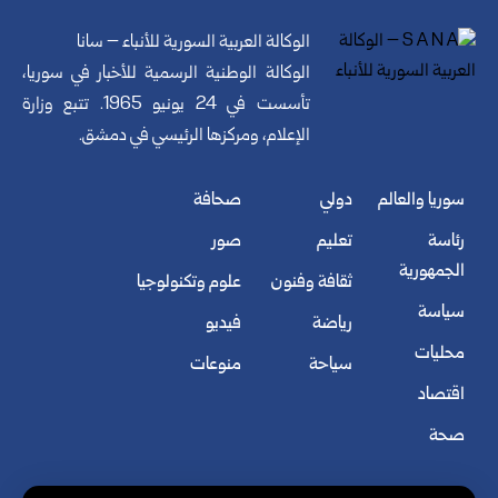
الوكالة العربية السورية للأنباء – سانا
الوكالة الوطنية الرسمية للأخبار في سوريا،
تأسست في 24 يونيو 1965. تتبع وزارة
الإعلام، ومركزها الرئيسي في دمشق.
سوريا والعالم
دولي
صحافة
رئاسة
تعليم
صور
الجمهورية
ثقافة وفنون
علوم وتكنولوجيا
سياسة
رياضة
فيديو
محليات
سياحة
منوعات
اقتصاد
صحة