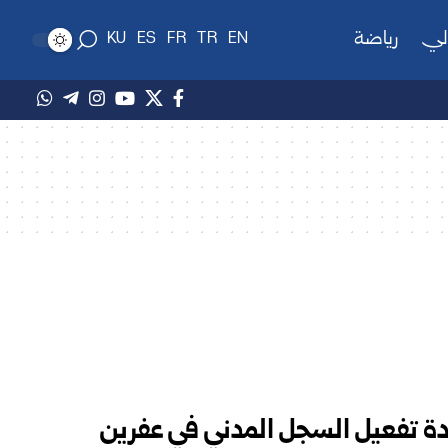
لي
رياضة
KU
ES
FR
TR
EN
15 عاماً.. إعادة تفعيل السجل المدني في عفرين