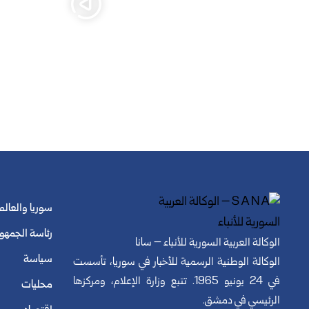
سوريا والعالم
رئاسة الجمهو
الوكالة العربية السورية للأنباء – سانا
سياسة
الوكالة الوطنية الرسمية للأخبار في سوريا، تأسست
في 24 يونيو 1965. تتبع وزارة الإعلام، ومركزها
محليات
الرئيسي في دمشق.