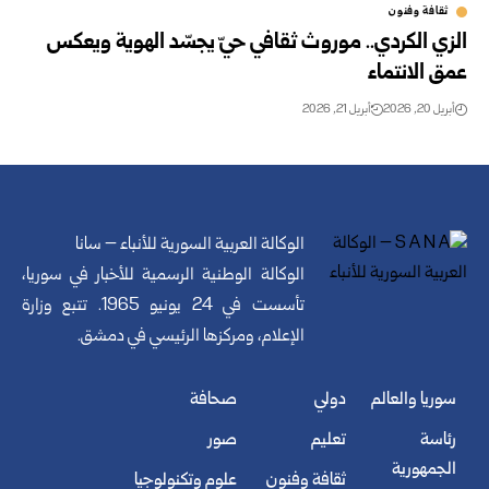
ثقافة وفنون
الزي الكردي.. موروث ثقافي حيّ يجسّد الهوية ويعكس
عمق الانتماء
أبريل 20, 2026
أبريل 21, 2026
الوكالة العربية السورية للأنباء – سانا
الوكالة الوطنية الرسمية للأخبار في سوريا،
تأسست في 24 يونيو 1965. تتبع وزارة
الإعلام، ومركزها الرئيسي في دمشق.
سوريا والعالم
دولي
صحافة
رئاسة
تعليم
صور
الجمهورية
ثقافة وفنون
علوم وتكنولوجيا