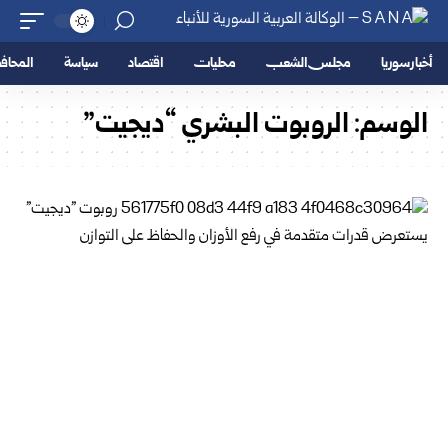
أخبار سوريا
مجلس الشعب
محليات
اقتصاد
سياسة
المحا
الوسم:
الروبوت البشري “ديجيت”