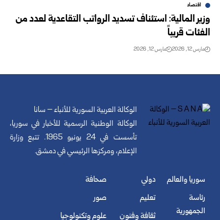
اقتصاد
وزير المالية: استئناف تسديد الرواتب التقاعدية لعدد من
الفئات قريباً
مارس 12, 2026
مارس 12, 2026
الوكالة العربية السورية للأنباء – سانا
الوكالة الوطنية الرسمية للأخبار في سوريا،
تأسست في 24 يونيو 1965. تتبع وزارة
الإعلام، ومركزها الرئيسي في دمشق.
سوريا والعالم
دولي
صحافة
رئاسة
تعليم
صور
الجمهورية
ثقافة وفنون
علوم وتكنولوجيا