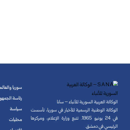
سوريا والعالم
رئاسة الجمهو
الوكالة العربية السورية للأنباء – سانا
سياسة
الوكالة الوطنية الرسمية للأخبار في سوريا، تأسست
في 24 يونيو 1965. تتبع وزارة الإعلام، ومركزها
محليات
الرئيسي في دمشق.