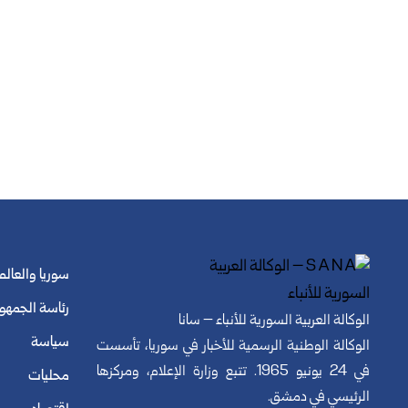
سوريا والعالم
رئاسة الجمهو
الوكالة العربية السورية للأنباء – سانا
سياسة
الوكالة الوطنية الرسمية للأخبار في سوريا، تأسست
في 24 يونيو 1965. تتبع وزارة الإعلام، ومركزها
محليات
الرئيسي في دمشق.