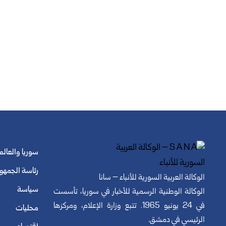
سوريا والعالم
رئاسة الجمهو
الوكالة العربية السورية للأنباء – سانا
سياسة
الوكالة الوطنية الرسمية للأخبار في سوريا، تأسست
في 24 يونيو 1965. تتبع وزارة الإعلام، ومركزها
محليات
الرئيسي في دمشق.