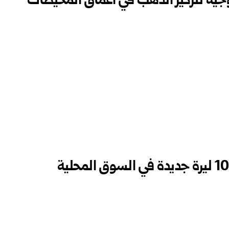
جية لتركيز الذهب في أعماق المحيطات