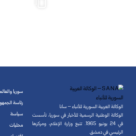
سوريا والعالم
رئاسة الجمهو
الوكالة العربية السورية للأنباء – سانا
سياسة
الوكالة الوطنية الرسمية للأخبار في سوريا، تأسست
في 24 يونيو 1965. تتبع وزارة الإعلام، ومركزها
محليات
الرئيسي في دمشق.