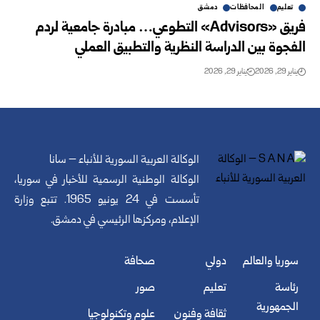
تعليم
المحافظات
دمشق
فريق «Advisors» التطوعي… مبادرة جامعية لردم
الفجوة بين الدراسة النظرية والتطبيق العملي
يناير 29, 2026
يناير 29, 2026
الوكالة العربية السورية للأنباء – سانا
الوكالة الوطنية الرسمية للأخبار في سوريا،
تأسست في 24 يونيو 1965. تتبع وزارة
الإعلام، ومركزها الرئيسي في دمشق.
سوريا والعالم
دولي
صحافة
رئاسة
تعليم
صور
الجمهورية
ثقافة وفنون
علوم وتكنولوجيا