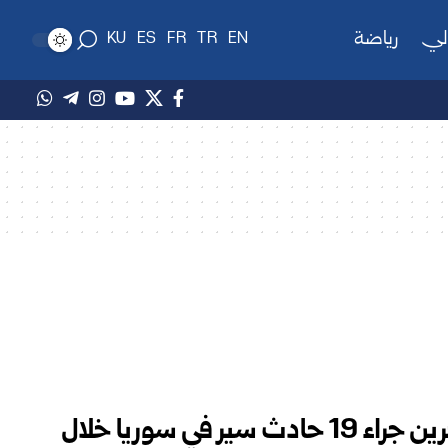
لي
رياضة
KU
ES
FR
TR
EN
وفاة شخص وإصابة 27 آخرين جراء 19 حادث سير في سوريا خلال