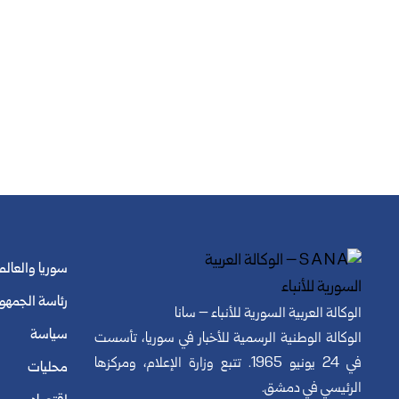
سوريا والعالم
رئاسة الجمهو
الوكالة العربية السورية للأنباء – سانا
سياسة
الوكالة الوطنية الرسمية للأخبار في سوريا، تأسست
في 24 يونيو 1965. تتبع وزارة الإعلام، ومركزها
محليات
الرئيسي في دمشق.