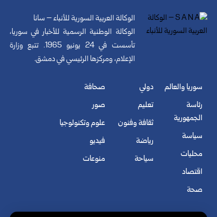
الوكالة العربية السورية للأنباء – سانا
الوكالة الوطنية الرسمية للأخبار في سوريا،
تأسست في 24 يونيو 1965. تتبع وزارة
الإعلام، ومركزها الرئيسي في دمشق.
سوريا والعالم
دولي
صحافة
رئاسة
تعليم
صور
الجمهورية
ثقافة وفنون
علوم وتكنولوجيا
سياسة
رياضة
فيديو
محليات
سياحة
منوعات
اقتصاد
صحة