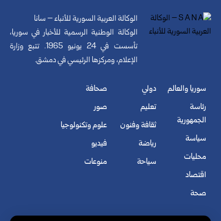
الوكالة العربية السورية للأنباء – سانا
الوكالة الوطنية الرسمية للأخبار في سوريا،
تأسست في 24 يونيو 1965. تتبع وزارة
الإعلام، ومركزها الرئيسي في دمشق.
سوريا والعالم
دولي
صحافة
رئاسة
تعليم
صور
الجمهورية
ثقافة وفنون
علوم وتكنولوجيا
سياسة
رياضة
فيديو
محليات
سياحة
منوعات
اقتصاد
صحة