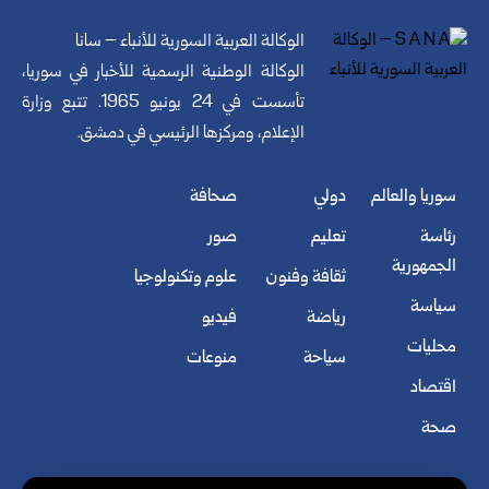
الوكالة العربية السورية للأنباء – سانا
الوكالة الوطنية الرسمية للأخبار في سوريا،
تأسست في 24 يونيو 1965. تتبع وزارة
الإعلام، ومركزها الرئيسي في دمشق.
سوريا والعالم
دولي
صحافة
رئاسة
تعليم
صور
الجمهورية
ثقافة وفنون
علوم وتكنولوجيا
سياسة
رياضة
فيديو
محليات
سياحة
منوعات
اقتصاد
صحة