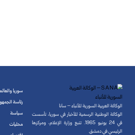
سوريا والعالم
رئاسة الجمهو
الوكالة العربية السورية للأنباء – سانا
سياسة
الوكالة الوطنية الرسمية للأخبار في سوريا، تأسست
في 24 يونيو 1965. تتبع وزارة الإعلام، ومركزها
محليات
الرئيسي في دمشق.