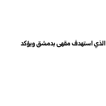
بي الذي استهدف مقهى بدمشق ويؤكد