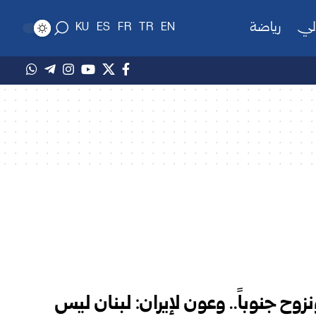
لي
رياضة
KU
ES
FR
TR
EN
ح جنوباً.. وعون لإيران: لبنان ليس