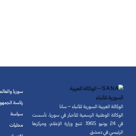
سوريا والعالم
رئاسة الجمهو
الوكالة العربية السورية للأنباء – سانا
سياسة
الوكالة الوطنية الرسمية للأخبار في سوريا، تأسست
في 24 يونيو 1965. تتبع وزارة الإعلام، ومركزها
محليات
الرئيسي في دمشق.