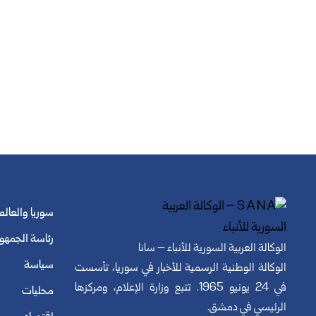
سوريا والعالم
رئاسة الجمهو
الوكالة العربية السورية للأنباء – سانا
سياسة
الوكالة الوطنية الرسمية للأخبار في سوريا، تأسست
في 24 يونيو 1965. تتبع وزارة الإعلام، ومركزها
محليات
الرئيسي في دمشق.