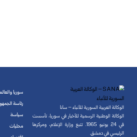
سوريا والعالم
رئاسة الجمهو
الوكالة العربية السورية للأنباء – سانا
سياسة
الوكالة الوطنية الرسمية للأخبار في سوريا، تأسست
في 24 يونيو 1965. تتبع وزارة الإعلام، ومركزها
محليات
الرئيسي في دمشق.