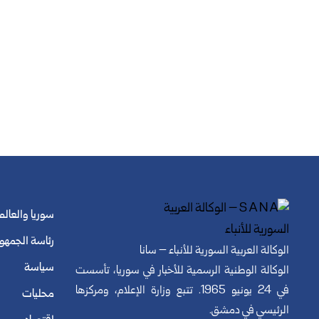
سوريا والعالم
رئاسة الجمهو
الوكالة العربية السورية للأنباء – سانا
سياسة
الوكالة الوطنية الرسمية للأخبار في سوريا، تأسست
في 24 يونيو 1965. تتبع وزارة الإعلام، ومركزها
محليات
الرئيسي في دمشق.