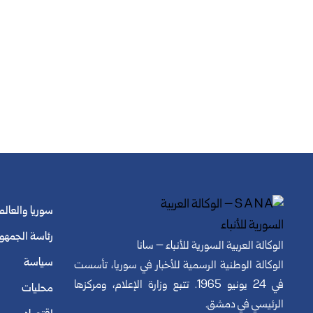
سوريا والعالم
رئاسة الجمهو
الوكالة العربية السورية للأنباء – سانا
سياسة
الوكالة الوطنية الرسمية للأخبار في سوريا، تأسست
في 24 يونيو 1965. تتبع وزارة الإعلام، ومركزها
محليات
الرئيسي في دمشق.