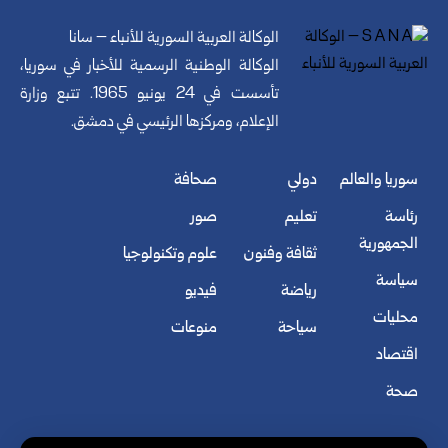
الوكالة العربية السورية للأنباء – سانا
الوكالة الوطنية الرسمية للأخبار في سوريا،
تأسست في 24 يونيو 1965. تتبع وزارة
الإعلام، ومركزها الرئيسي في دمشق.
سوريا والعالم
دولي
صحافة
رئاسة
تعليم
صور
الجمهورية
ثقافة وفنون
علوم وتكنولوجيا
سياسة
رياضة
فيديو
محليات
سياحة
منوعات
اقتصاد
صحة