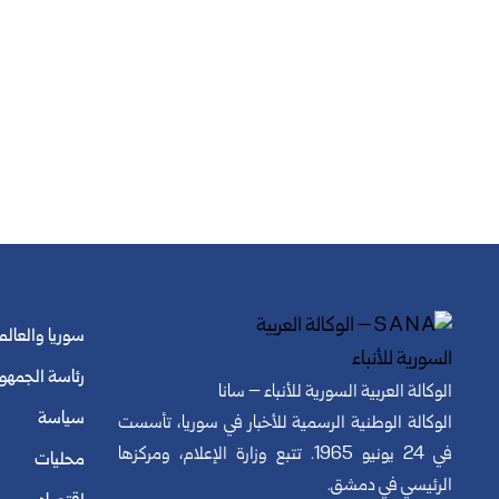
سوريا والعالم
رئاسة الجمهو
الوكالة العربية السورية للأنباء – سانا
سياسة
الوكالة الوطنية الرسمية للأخبار في سوريا، تأسست
في 24 يونيو 1965. تتبع وزارة الإعلام، ومركزها
محليات
الرئيسي في دمشق.