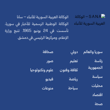
الوكالة العربية السورية للأنباء – سانا
الوكالة الوطنية الرسمية للأخبار في سوريا،
تأسست في 24 يونيو 1965. تتبع وزارة
الإعلام، ومركزها الرئيسي في دمشق.
سوريا والعالم
دولي
صحافة
رئاسة
تعليم
صور
الجمهورية
ثقافة وفنون
علوم وتكنولوجيا
سياسة
رياضة
فيديو
محليات
سياحة
منوعات
اقتصاد
صحة