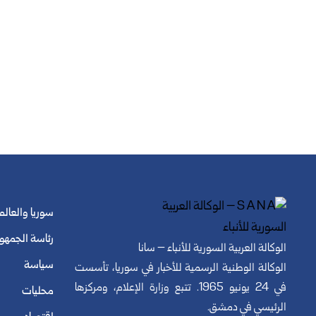
سوريا والعالم
رئاسة الجمهو
الوكالة العربية السورية للأنباء – سانا
سياسة
الوكالة الوطنية الرسمية للأخبار في سوريا، تأسست
في 24 يونيو 1965. تتبع وزارة الإعلام، ومركزها
محليات
الرئيسي في دمشق.