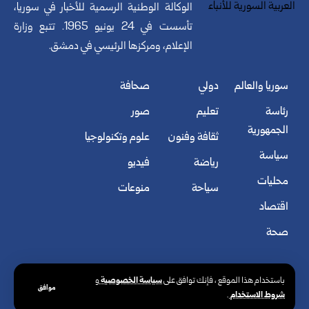
الوكالة الوطنية الرسمية للأخبار في سوريا،
تأسست في 24 يونيو 1965. تتبع وزارة
الإعلام، ومركزها الرئيسي في دمشق.
سوريا والعالم
دولي
صحافة
رئاسة
تعليم
صور
الجمهورية
ثقافة وفنون
علوم وتكنولوجيا
سياسة
رياضة
فيديو
محليات
سياحة
منوعات
اقتصاد
صحة
سياسة الخصوصية
باستخدام هذا الموقع ، فإنك توافق على
و
موافق
شروط الاستخدام
.
© الوكالة العربية السورية للأنباء. كافة الحقوق محفوظة.