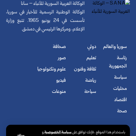
الوكالة العربية السورية للأنباء – سانا
الوكالة الوطنية الرسمية للأخبار في سوريا،
تأسست في 24 يونيو 1965. تتبع وزارة
الإعلام، ومركزها الرئيسي في دمشق.
سوريا والعالم
دولي
صحافة
رئاسة
تعليم
صور
الجمهورية
ثقافة وفنون
علوم وتكنولوجيا
سياسة
رياضة
فيديو
محليات
سياحة
منوعات
اقتصاد
صحة
سياسة الخصوصية
باستخدام هذا الموقع ، فإنك توافق على
و
موافق