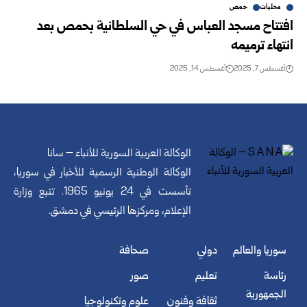
محليات
حمص
افتتاح مسجد العباس في حي السلطانية بحمص بعد
انتهاء ترميمه
أغسطس 7, 2025
أغسطس 14, 2025
الوكالة العربية السورية للأنباء – سانا
الوكالة الوطنية الرسمية للأخبار في سوريا،
تأسست في 24 يونيو 1965. تتبع وزارة
الإعلام، ومركزها الرئيسي في دمشق.
سوريا والعالم
دولي
صحافة
رئاسة
تعليم
صور
الجمهورية
ثقافة وفنون
علوم وتكنولوجيا