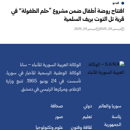
فيديو
افتتاح روضة أطفال ضمن مشروع “حلم الطفولة” في
قرية تل التوت بريف السلمية
ديسمبر 24, 2025
ديسمبر 24, 2025
الوكالة العربية السورية للأنباء – سانا
الوكالة الوطنية الرسمية للأخبار في سوريا،
تأسست في 24 يونيو 1965. تتبع وزارة
الإعلام، ومركزها الرئيسي في دمشق.
سوريا والعالم
دولي
صحافة
رئاسة
تعليم
صور
الجمهورية
ثقافة وفنون
علوم وتكنولوجيا