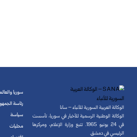
سوريا والعالم
رئاسة الجمهو
الوكالة العربية السورية للأنباء – سانا
سياسة
الوكالة الوطنية الرسمية للأخبار في سوريا، تأسست
في 24 يونيو 1965. تتبع وزارة الإعلام، ومركزها
محليات
الرئيسي في دمشق.