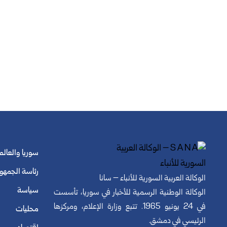
سوريا والعالم
رئاسة الجمهو
الوكالة العربية السورية للأنباء – سانا
سياسة
الوكالة الوطنية الرسمية للأخبار في سوريا، تأسست
في 24 يونيو 1965. تتبع وزارة الإعلام، ومركزها
محليات
الرئيسي في دمشق.