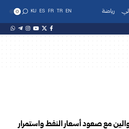
لي
رياضة
KU
ES
FR
TR
EN
و والين مع صعود أسعار النفط واستمرار