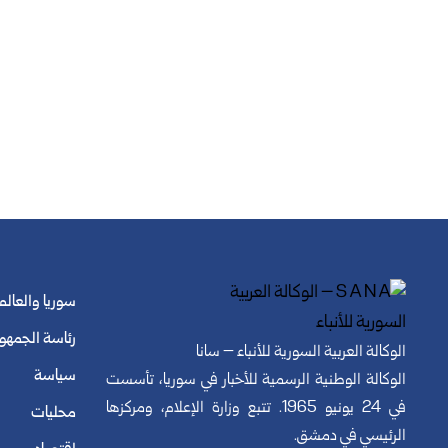
سوريا والعالم
رئاسة الجمهو
الوكالة العربية السورية للأنباء – سانا
سياسة
الوكالة الوطنية الرسمية للأخبار في سوريا، تأسست
في 24 يونيو 1965. تتبع وزارة الإعلام، ومركزها
محليات
الرئيسي في دمشق.