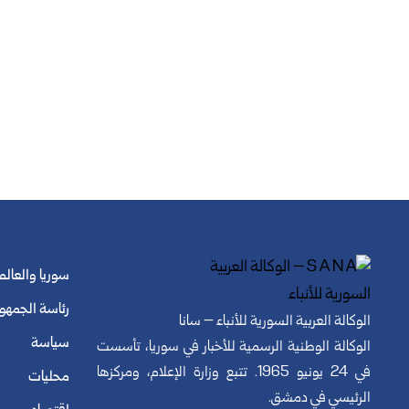
سوريا والعالم
رئاسة الجمهو
الوكالة العربية السورية للأنباء – سانا
سياسة
الوكالة الوطنية الرسمية للأخبار في سوريا، تأسست
في 24 يونيو 1965. تتبع وزارة الإعلام، ومركزها
محليات
الرئيسي في دمشق.