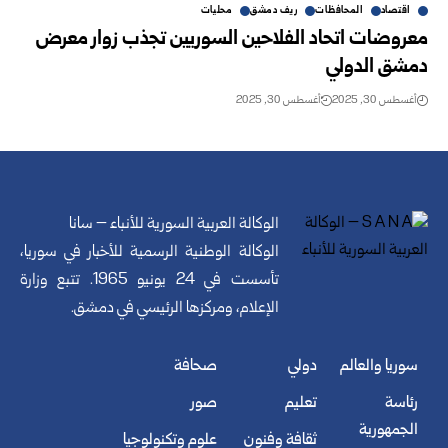
اقتصاد
المحافظات
ريف دمشق
محليات
معروضات اتحاد الفلاحين السوريين تجذب زوار معرض
دمشق الدولي
أغسطس 30, 2025
أغسطس 30, 2025
الوكالة العربية السورية للأنباء – سانا
الوكالة الوطنية الرسمية للأخبار في سوريا،
تأسست في 24 يونيو 1965. تتبع وزارة
الإعلام، ومركزها الرئيسي في دمشق.
سوريا والعالم
دولي
صحافة
رئاسة
تعليم
صور
الجمهورية
ثقافة وفنون
علوم وتكنولوجيا