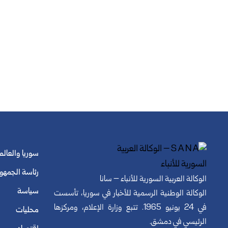
سوريا والعالم
رئاسة الجمهو
الوكالة العربية السورية للأنباء – سانا
سياسة
الوكالة الوطنية الرسمية للأخبار في سوريا، تأسست
في 24 يونيو 1965. تتبع وزارة الإعلام، ومركزها
محليات
الرئيسي في دمشق.