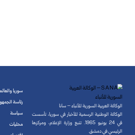
سوريا والعالم
رئاسة الجمهو
الوكالة العربية السورية للأنباء – سانا
سياسة
الوكالة الوطنية الرسمية للأخبار في سوريا، تأسست
في 24 يونيو 1965. تتبع وزارة الإعلام، ومركزها
محليات
الرئيسي في دمشق.