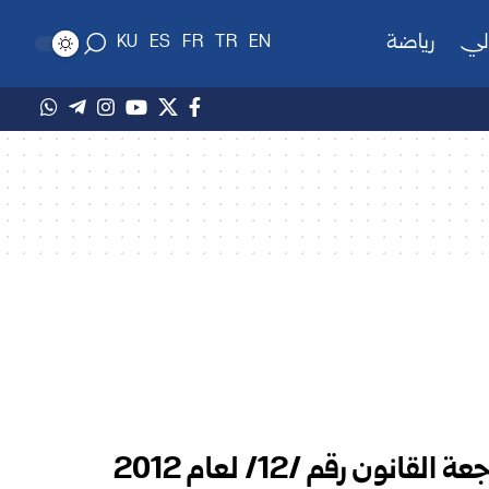
لي
رياضة
KU
ES
FR
TR
EN
الإدارة المحلية: دراسة ومراجعة القانون رقم /12/ ‏لعام ‌‏2012